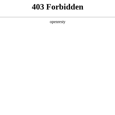
55000aa
中国服务
乐享公海gh555000aa
投
a党校
论坛
织结构
行
管理团队
企业文化
联系我
党群天地