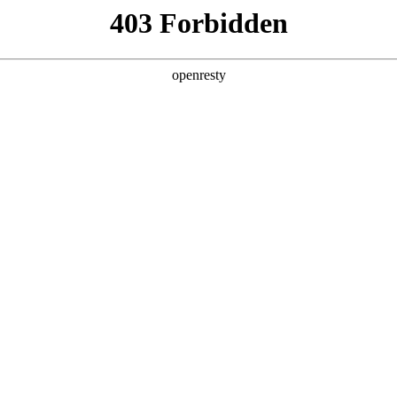
55000aa
中国服务
乐享公海gh555000aa
投
a党校
论坛
织结构
行
管理团队
企业文化
联系我
新闻中心